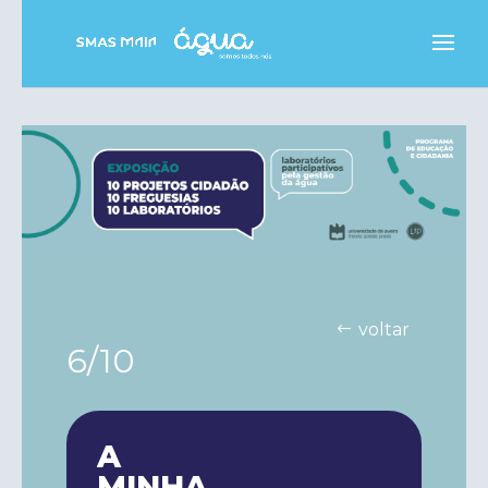
voltar
6/10
A
MINHA