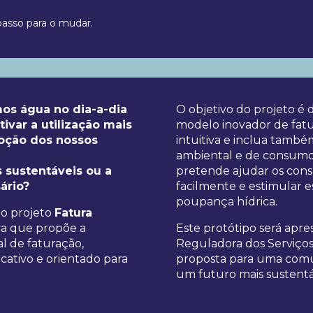
asso para o mudar.
s água no dia-a-dia
O objetivo do projeto é
ivar a utilização mais
modelo inovador de fatu
noção dos nossos
intuitiva e inclua tamb
ambiental e de consumo
 sustentáveis ou a
pretende ajudar os cons
ário?
facilmente e estimular e
poupança hídrica.
 o projeto
Fatura
iva que propõe a
Este protótipo será apr
l de faturação,
Reguladora dos Serviço
cativo e orientado para
proposta para uma comun
um futuro mais sustentá