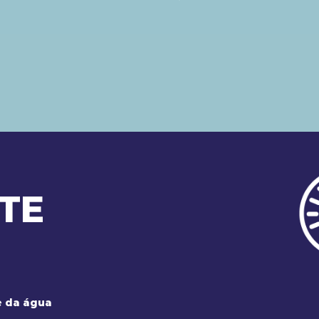
TE
e da água