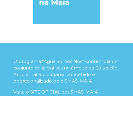
O programa “Água Somos Nós” contempla um
conjunto de iniciativas no âmbito da Educação
Ambiental e Cidadania, concebido e
operacionalizado pelo SMAS-MAIA.
Visite o SITE OFICIAL dos SMAS-MAIA
www.smasmaia.pt