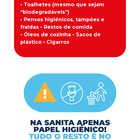
• Toalhetes (mesmo que sejam
“biodegradáveis”)
• Pensos higiénicos, tampões e
fraldas • Restos de comida
• Óleos de cozinha • Sacos de
plástico • Cigarros