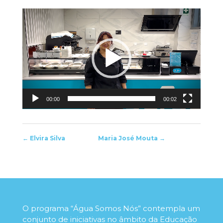
Reprodutor
de
vídeo
00:00
00:02
←
Elvira Silva
Maria José Mouta
→
O programa “Água Somos Nós” contempla um
conjunto de iniciativas no âmbito da Educação